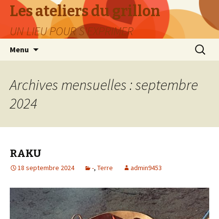
Les ateliers du grillon
UN LIEU POUR S'EXPRIMER
Aller
Recherc
Menu
au
contenu
Archives mensuelles : septembre
2024
RAKU
18 septembre 2024
-
,
Terre
admin9453