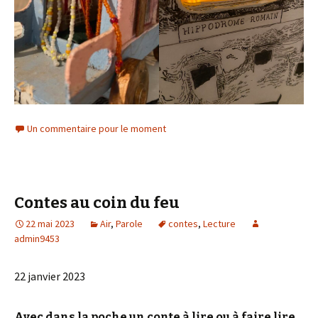
Un commentaire pour le moment
Contes au coin du feu
22 mai 2023
Air
,
Parole
contes
,
Lecture
admin9453
22 janvier 2023
Avec dans la poche un conte à lire ou à faire lire,