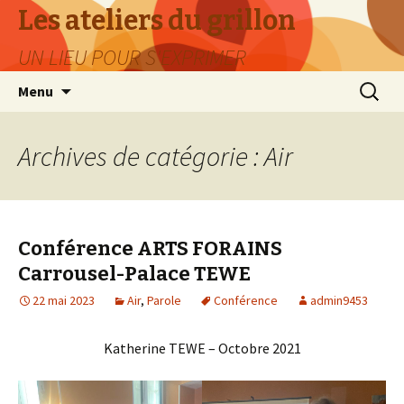
Les ateliers du grillon
UN LIEU POUR S'EXPRIMER
Aller
Recherc
Menu
au
contenu
Archives de catégorie : Air
Conférence ARTS FORAINS
Carrousel-Palace TEWE
22 mai 2023
Air
,
Parole
Conférence
admin9453
Katherine TEWE – Octobre 2021