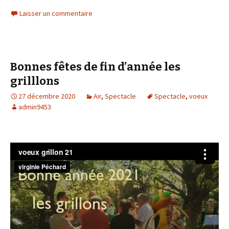
Laisser un commentaire
Bonnes fêtes de fin d’année les
grilllons
27 décembre 2020
Air
,
Spectacle
Spectacle
,
voeux
admin9453