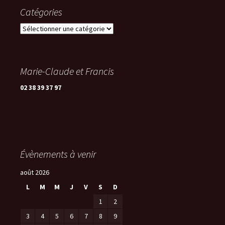
Catégories
Catégories
Marie-Claude et Francis
02 38 39 37 97
Évènements à venir
août 2026
L
M
M
J
V
S
D
1
2
3
4
5
6
7
8
9