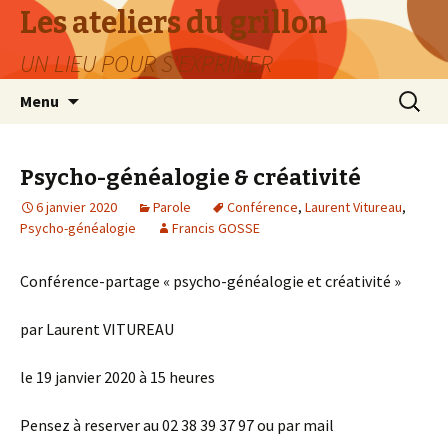
Les ateliers du grillon
UN LIEU POUR S'EXPRIMER
Aller
Recherc
Menu
au
contenu
Psycho-généalogie & créativité
6 janvier 2020
Parole
Conférence
,
Laurent Vitureau
,
Psycho-généalogie
Francis GOSSE
Conférence-partage « psycho-généalogie et créativité »
par Laurent VITUREAU
le 19 janvier 2020 à 15 heures
Pensez à reserver au 02 38 39 37 97 ou par mail