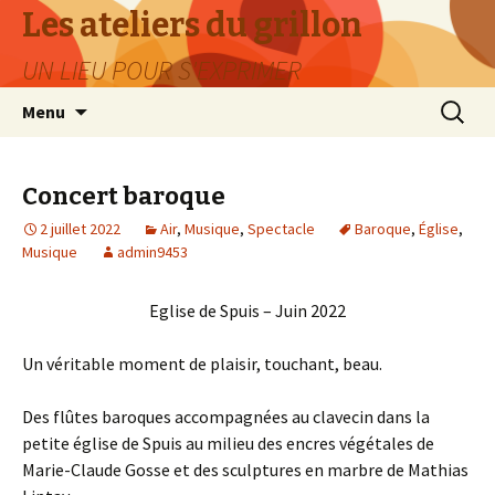
Les ateliers du grillon
UN LIEU POUR S'EXPRIMER
Aller
Recherc
Menu
au
contenu
Concert baroque
2 juillet 2022
Air
,
Musique
,
Spectacle
Baroque
,
Église
,
Musique
admin9453
Eglise de Spuis – Juin 2022
Un véritable moment de plaisir, touchant, beau.
Des flûtes baroques accompagnées au clavecin dans la
petite église de Spuis au milieu des encres végétales de
Marie-Claude Gosse et des sculptures en marbre de Mathias