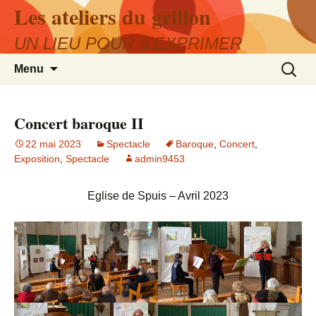
Les ateliers du grillon
UN LIEU POUR S'EXPRIMER
Aller
Recherc
Menu
au
contenu
Concert baroque II
22 mai 2023
Spectacle
Baroque
,
Concert
,
Exposition
,
Spectacle
admin9453
Eglise de Spuis – Avril 2023