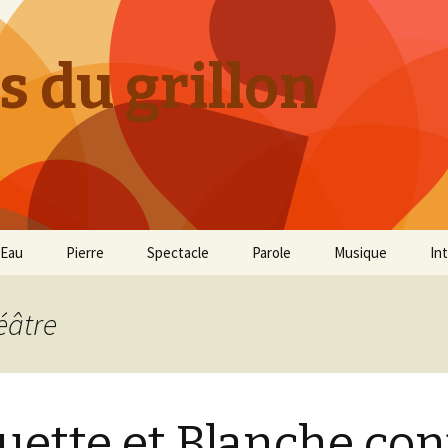
s du grillon
Eau
Pierre
Spectacle
Parole
Musique
In
éâtre
uette et Blanche con