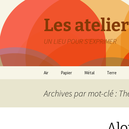
Les atelier
UN LIEU POUR S'EXPRIMER
Aller
Air
Papier
Métal
Terre
au
contenu
Archives par mot-clé : Th
Alo