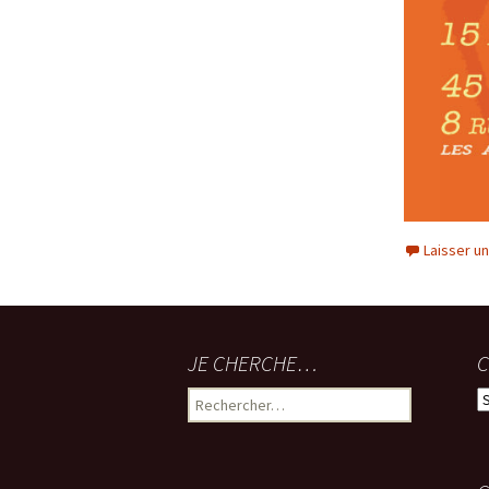
Laisser u
JE CHERCHE…
C
Rechercher :
C