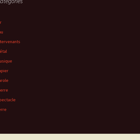
atégories
r
au
ntervenants
étal
usique
apier
arole
ierre
pectacle
erre