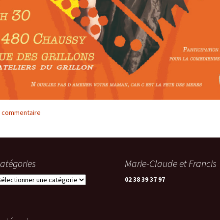
n commentaire
atégories
Marie-Claude et Francis
atégories
02 38 39 37 97