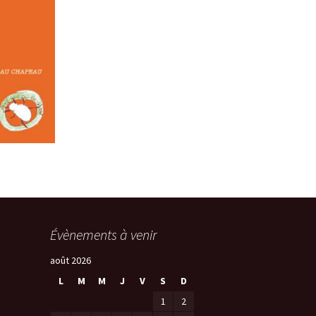
Évènements à venir
août 2026
L
M
M
J
V
S
D
1
2