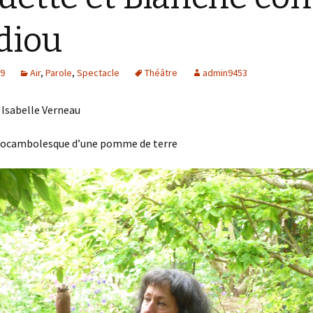
diou
19
Air
,
Parole
,
Spectacle
Théâtre
admin9453
 Isabelle Verneau
 rocambolesque d’une pomme de terre