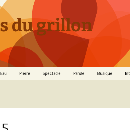
s du grillon
Eau
Pierre
Spectacle
Parole
Musique
In
25