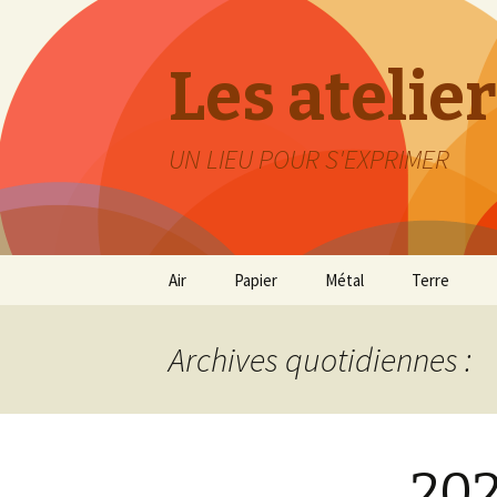
Les atelier
UN LIEU POUR S'EXPRIMER
Aller
Air
Papier
Métal
Terre
au
contenu
Archives quotidiennes :
20