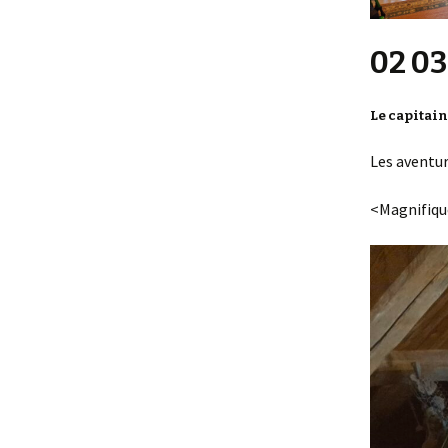
02 03
Le capitai
Les aventur
<Magnifique