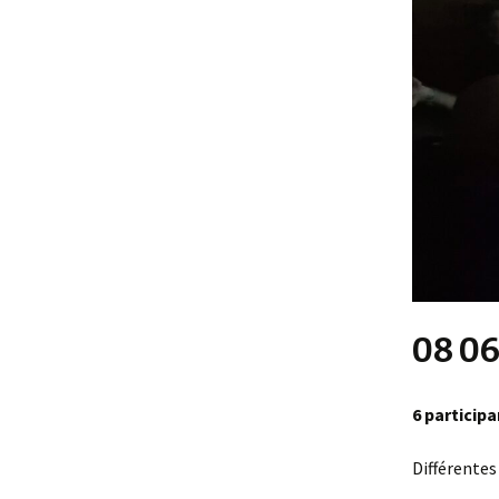
08 06
6 participa
Différentes