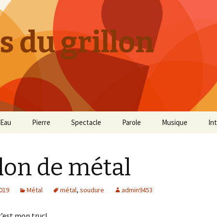
s du grillon
Eau
Pierre
Spectacle
Parole
Musique
In
llon de métal
2019
Métal
métal
,
soudure
admin9453
c’est mon truc!