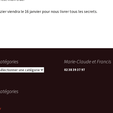
ier viendra le 16 janvier pour nous livrer tous les secrets.
atégories
Marie-Claude et Francis
atégories
02 38 39 37 97
atégories
r