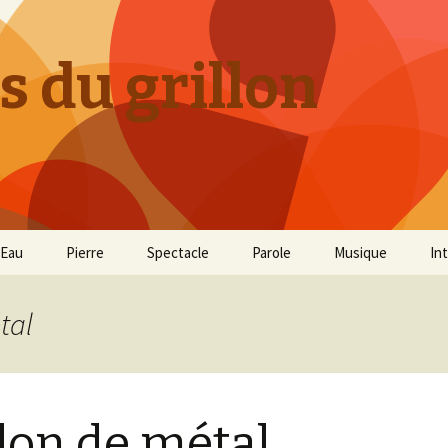
s du grillon
Eau
Pierre
Spectacle
Parole
Musique
In
tal
llon de métal