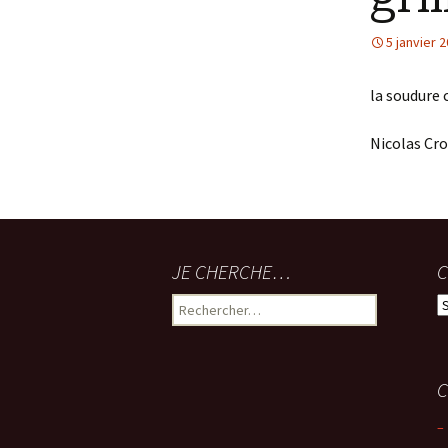
5 janvier 
la soudure 
Nicolas Croz
JE CHERCHE…
C
Rechercher :
C
C
–