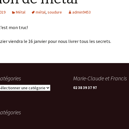
2019
Métal
métal
,
soudure
admin9453
c’est mon truc!
ier viendra le 16 janvier pour nous livrer tous les secrets.
atégories
Marie-Claude et Francis
atégories
02 38 39 37 97
atégories