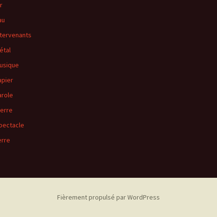
r
au
ntervenants
étal
usique
apier
arole
ierre
pectacle
erre
Fièrement propulsé par WordPress