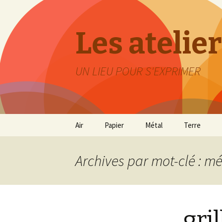
Les atelier
UN LIEU POUR S'EXPRIMER
Aller
Air
Papier
Métal
Terre
au
contenu
Archives par mot-clé : mé
gri